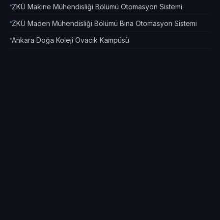
ZKÜ Makine Mühendisliği Bölümü Otomasyon Sistemi
ZKÜ Maden Mühendisliği Bölümü Bina Otomasyon Sistemi
Ankara Doğa Koleji Ovacık Kampüsü
TÜMÜNÜ GÖSTER (38 daha)
↓
KONUT & TOKİ
Ankara İncek TOKİ 2. Etap Konutları
Kütahya İnküy 627 Adet TOKİ Konutları
Başkent Emlak Konut Doğukent Konutları
TOKİ Ordu 312 Konut Uygulaması
Ayaş TOKİ Alışveriş Merkezi
TOKİ Canik Belediyesi 960 Konut Uygulaması