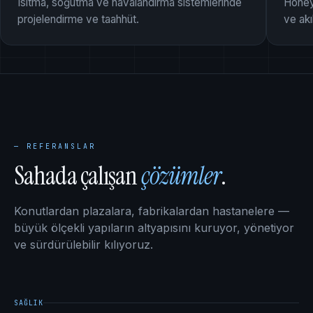
Isıtma, soğutma ve havalandırma sistemlerinde
Honey
projelendirme ve taahhüt.
ve akıl
— REFERANSLAR
Sahada çalışan
çözümler
.
Konutlardan plazalara, fabrikalardan hastanelere —
büyük ölçekli yapıların altyapısını kuruyor, yönetiyor
ve sürdürülebilir kılıyoruz.
SAĞLIK