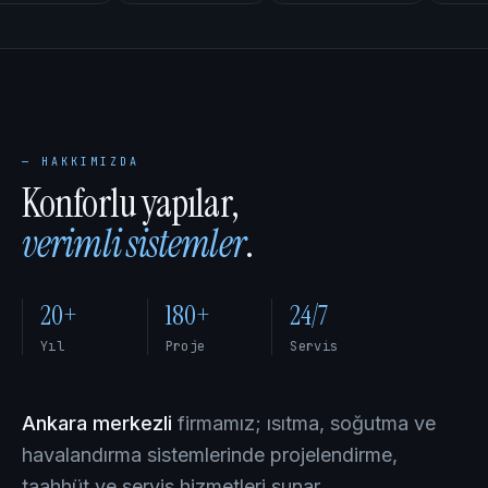
— HAKKIMIZDA
Konforlu yapılar,
verimli sistemler
.
20+
180+
24/7
Yıl
Proje
Servis
Ankara merkezli
firmamız; ısıtma, soğutma ve
havalandırma sistemlerinde projelendirme,
taahhüt ve servis hizmetleri sunar.