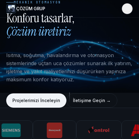
MEKANIK OTOMASYON
ÇÖZÜM GRUP
Konforu
tasarlar,
Çözüm
üretiriz
Hakkımızda
Hizmetler
Isıtma, soğutma, havalandırma ve otomasyon
Referanslar
sistemlerinde uçtan uca çözümler sunarak ilk yatırım,
işletme ve yakıt maliyetlerinizi düşürürken yapınıza
Videolar
maksimum konfor katıyoruz.
İletişim
Projelerimizi İnceleyin
İletişime Geçin →
Online Satış
İletişime Geç →